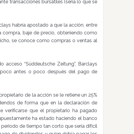
nte transacciones bursátiles (sería lo que se
rclays habría apostado a que la acción, entre
 compra, baje de precio, obteniendo como
e dicho, se conoce como compras o ventas al
o acceso “Süddeutsche Zeitung”, Barclays
s poco antes o poco después del pago de
propietario de la acción se le retiene un 25%
dendos de forma que en la declaración de
verificarse que el propietario ha pagado
 supuestamente ha estado haciendo el banco
 periodo de tiempo tan corto que sería difícil
l pago de dividendos y quien debía pagar los