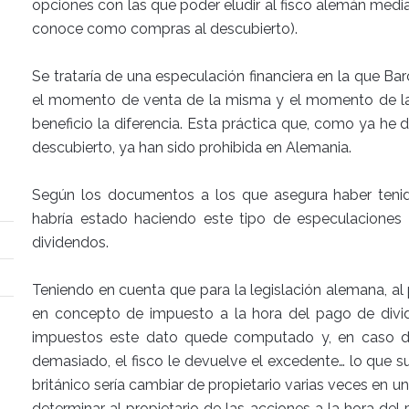
opciones con las que poder eludir al fisco alemán media
conoce como compras al descubierto).
Se trataría de una especulación financiera en la que Ba
el momento de venta de la misma y el momento de la
beneficio la diferencia. Esta práctica que, como ya h
descubierto, ya han sido prohibida en Alemania.
Según los documentos a los que asegura haber tenid
habría estado haciendo este tipo de especulacione
dividendos.
Teniendo en cuenta que para la legislación alemana, al 
en concepto de impuesto a la hora del pago de divi
impuestos este dato quede computado y, en caso de 
demasiado, el fisco le devuelve el excedente… lo que
británico sería cambiar de propietario varias veces en un
determinar al propietario de las acciones a la hora de