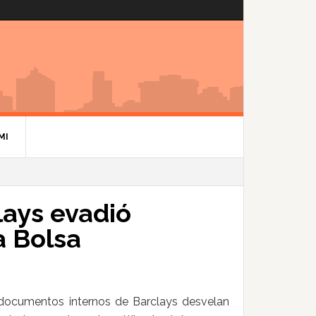
MI
lays evadió
a Bolsa
s documentos internos de Barclays desvelan