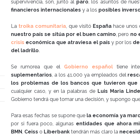
supervivencia, son, junto al
paro
, los asuntos de nues
financieros internacionales
y a los
posibles invers
La
troika
comunitaria
, que visitó
España
hace unos d
nuestro país se sitúa por el buen camino
, pero
no 
crisis
económica que atraviesa el país
y por los
de
del ladrillo
.
Se rumorea que el
Gobierno español
tiene int
suplementarios
, a los 41.000 ya empleados del
resc
los problemas de los bancos que tuvieron que s
cualquier caso, y en la palabras de
Luis Maria Lin
Gobierno tendrá que tomar una decisión, y supongo qu
Para esas fechas se supone que
la economía ya marc
por si fuera poco, algunas
entidades que ahora mi
BMN
,
Ceiss
o
Liberbank
tendrán más claro la
necesid