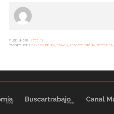
FILED UNDER:
NOTICIAS
TAGGED WITH:
BANCOS
,
DEUDA
,
ESPAÑA
,
RESCATE ESPAÑA
,
SECTOR FI