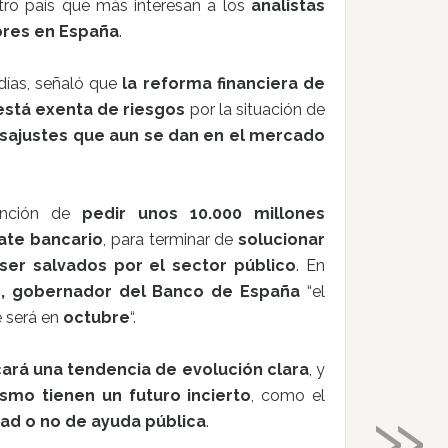
tro país que más interesan a los
analistas
ores en España
.
ías, señaló que
la reforma financiera de
está exenta de riesgos
por la situación de
sajustes que aun se dan en el mercado
ención de
pedir unos 10.000 millones
ate bancario
, para terminar de
solucionar
er salvados por el sector público
. En
de, gobernador del Banco de España
“el
e será en
octubre
“.
ará una tendencia de evolución clara
, y
»
smo tienen un futuro incierto
, como el
ad o no de ayuda pública
.