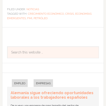
FILED UNDER:
NOTICIAS
TAGGED WITH:
CRECIMIENTO ECONÓMICO
,
CRISIS
,
ECONOMÍAS
EMERGENTES
,
FMI
,
PETRÓLEO
EMPLEO
EMPRESAS
Alemania sigue ofreciendo oportunidades
laborales a los trabajadores españoles
De nuevo una empresa de gran tamaño del sector de