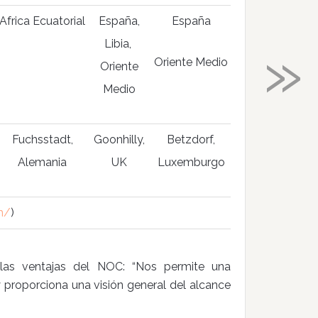
Africa Ecuatorial
España,
España
»
Libia,
Oriente Medio
Oriente
Medio
Fuchsstadt,
Goonhilly,
Betzdorf,
Alemania
UK
Luxemburgo
m/
)
o las ventajas del NOC: “Nos permite una
y proporciona una visión general del alcance