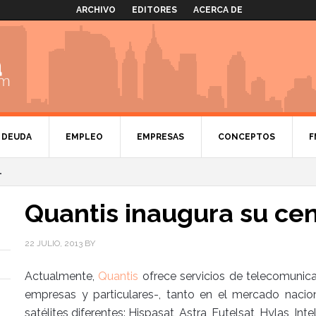
ARCHIVO
EDITORES
ACERCA DE
DEUDA
EMPLEO
EMPRESAS
CONCEPTOS
F
L
Quantis inaugura su cen
22 JULIO, 2013
BY
Actualmente,
Quantis
ofrece servicios de telecomunicac
empresas y particulares-, tanto en el mercado nacio
satélites diferentes: Hispasat, Astra, Eutelsat, Hylas, In