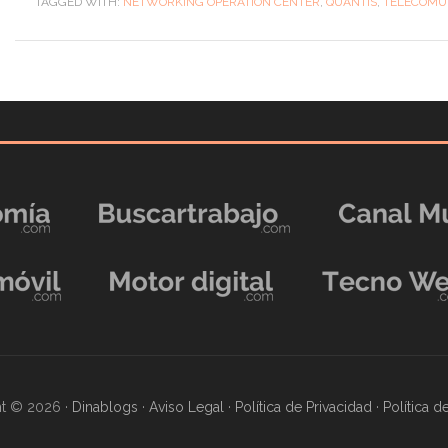
TAGGED WITH:
NETWORKING OPERATION CENTER
,
QUANTIS
,
TELECOMU
t © 2026 ·
Dinablogs
·
Aviso Legal
·
Política de Privacidad
·
Política 