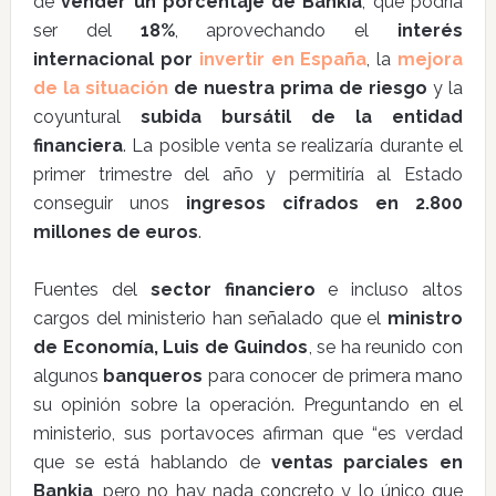
de
vender un porcentaje de Bankia
, que podría
ser del
18%
, aprovechando el
interés
internacional por
invertir en España
, la
mejora
de la situación
de nuestra prima de riesgo
y la
coyuntural
subida bursátil de la entidad
financiera
. La posible venta se realizaría durante el
primer trimestre del año y permitiría al Estado
conseguir unos
ingresos cifrados en 2.800
millones de euros
.
Fuentes del
sector financiero
e incluso altos
cargos del ministerio han señalado que el
ministro
de Economía, Luis de Guindos
, se ha reunido con
algunos
banqueros
para conocer de primera mano
su opinión sobre la operación. Preguntando en el
ministerio, sus portavoces afirman que “es verdad
que se está hablando de
ventas parciales en
Bankia
, pero no hay nada concreto y lo único que