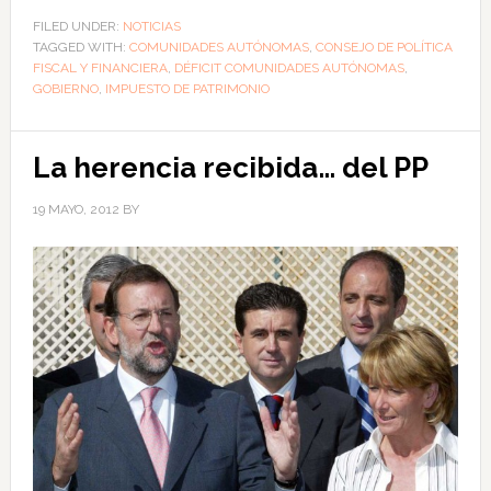
FILED UNDER:
NOTICIAS
TAGGED WITH:
COMUNIDADES AUTÓNOMAS
,
CONSEJO DE POLÍTICA
FISCAL Y FINANCIERA
,
DÉFICIT COMUNIDADES AUTÓNOMAS
,
GOBIERNO
,
IMPUESTO DE PATRIMONIO
La herencia recibida… del PP
19 MAYO, 2012
BY