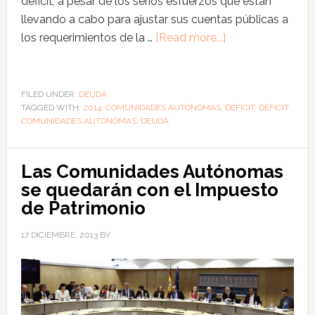
déficit, a pesar de los serios esfuerzos que están
llevando a cabo para ajustar sus cuentas públicas a
los requerimientos de la …
[Read more...]
FILED UNDER:
DEUDA
TAGGED WITH:
2014
,
COMUNIDADES AUTÓNOMAS
,
DÉFICIT
,
DÉFICIT
COMUNIDADES AUTÓNOMAS
,
DEUDA
Las Comunidades Autónomas
se quedarán con el Impuesto
de Patrimonio
17 DICIEMBRE, 2013
BY