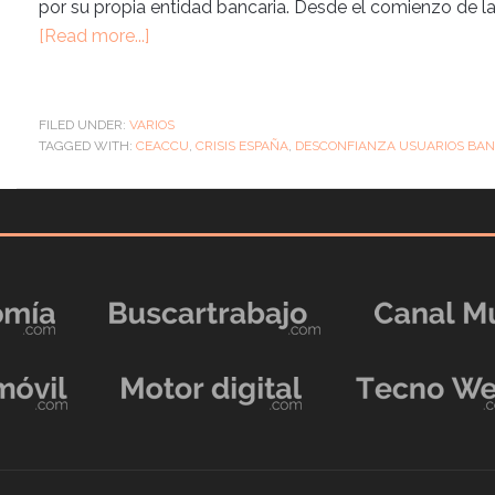
por su propia entidad bancaria. Desde el comienzo de la 
[Read more...]
FILED UNDER:
VARIOS
TAGGED WITH:
CEACCU
,
CRISIS ESPAÑA
,
DESCONFIANZA USUARIOS BA