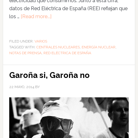
electricidad que consumimos. Junto a esta cifra,
datos de Red Eléctrica de España (REE) reflejan que
los …
[Read more...]
FILED UNDER:
VARIOS
TAGGED WITH:
CENTRALES NUCLEARES
,
ENERGÍA NUCLEAR
,
NOTAS DE PRENSA
,
RED ELÉCTRICA DE ESPAÑA
Garoña si, Garoña no
22 MAYO, 2014
BY