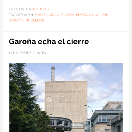
FILED UNDER:
NOTICIAS
TAGGED WITH:
ELECTRICIDAD
,
ENDESA
,
ENERGÍA NUCLEAR
,
GAROÑA
,
NUCLENOR
Garoña echa el cierre
15 DICIEMBRE, 2012
BY