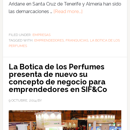
Aridane en Santa Cruz de Tenerife y Almería han sido
las demarcaciones …
[Read more...]
FILED UNDER:
EMPRESAS
TAGGED WITH:
EMPRENDEDORES
,
FRANQUICIAS
,
LA BOTICA DE LOS
PERFUMES
La Botica de los Perfumes
presenta de nuevo su
concepto de negocio para
emprendedores en SIF&Co
9 OCTUBRE, 2014
BY