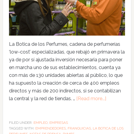
La Botica de los Perfumes, cadena de perfumerías
‘low-cost’ especializadas, que rebajó en primavera la
ya de por sí ajustada inversión necesaria para poner
en marcha uno de sus establecimientos, cuenta ya
con más de 130 unidades abiertas al público, lo que
ha supuesto la creación de cerca de 400 empleos
directos y más de 200 indirectos, si se contabilizan
la central y la red de tiendas. …
[Read more...]
FILED UNDER:
EMPLEO
,
EMPRESAS
TAGGED WITH:
EMPRENDEDORES
,
FRANQUICIAS
,
LA BOTICA DE LOS
PERFUMES
,
NOTAS DE PRENSA
,
PYMES