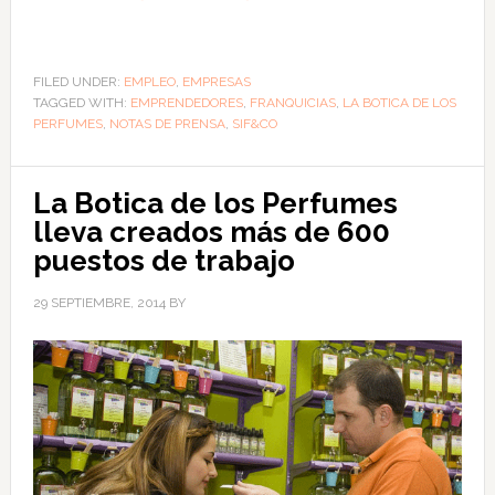
FILED UNDER:
EMPLEO
,
EMPRESAS
TAGGED WITH:
EMPRENDEDORES
,
FRANQUICIAS
,
LA BOTICA DE LOS
PERFUMES
,
NOTAS DE PRENSA
,
SIF&CO
La Botica de los Perfumes
lleva creados más de 600
puestos de trabajo
29 SEPTIEMBRE, 2014
BY