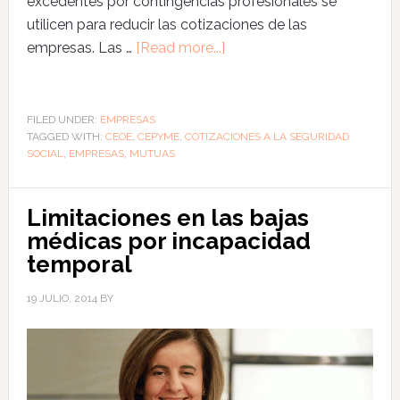
excedentes por contingencias profesionales se
utilicen para reducir las cotizaciones de las
empresas. Las …
[Read more...]
FILED UNDER:
EMPRESAS
TAGGED WITH:
CEOE
,
CEPYME
,
COTIZACIONES A LA SEGURIDAD
SOCIAL
,
EMPRESAS
,
MUTUAS
Limitaciones en las bajas
médicas por incapacidad
temporal
19 JULIO, 2014
BY