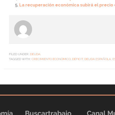
La recuperación económica subirá el precio
FILED UNDER:
DEUDA
TAGGED WITH:
CRECIMIENTO ECONÓMICO
,
DÉFICIT
,
DEUDA ESPAÑOLA
,
E