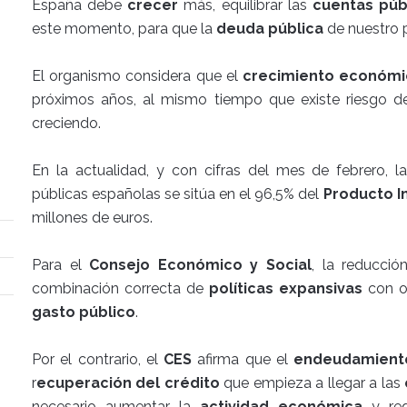
España debe
crecer
más, equilibrar las
cuentas púb
este momento, para que la
deuda pública
de nuestro 
El organismo considera que el
crecimiento económi
próximos años, al mismo tiempo que existe riesgo 
creciendo.
En la actualidad, y con cifras del mes de febrero, 
públicas españolas se sitúa en el 96,5% del
Producto In
millones de euros.
Para el
Consejo Económico y Social
, la reducci
combinación correcta de
políticas expansivas
con o
gasto público
.
Por el contrario, el
CES
afirma que el
endeudamient
r
ecuperación del crédito
que empieza a llegar a las
necesario aumentar la
actividad económica
y red