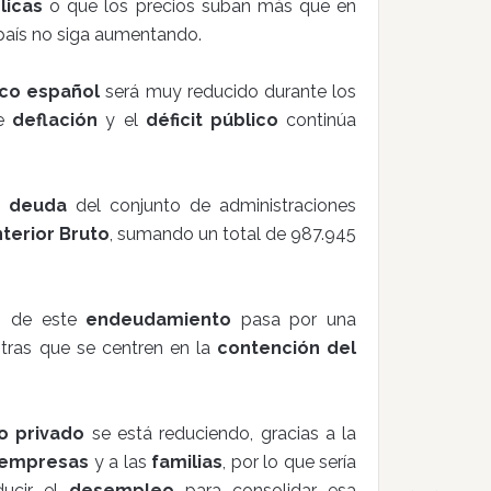
licas
o que los precios suban más que en
país no siga aumentando.
co español
será muy reducido durante los
de
deflación
y el
déficit público
continúa
la
deuda
del conjunto de administraciones
terior Bruto
, sumando un total de 987.945
ón de este
endeudamiento
pasa por una
tras que se centren en la
contención del
o privado
se está reduciendo, gracias a la
empresas
y a las
familias
, por lo que sería
ucir el
desempleo
para consolidar esa