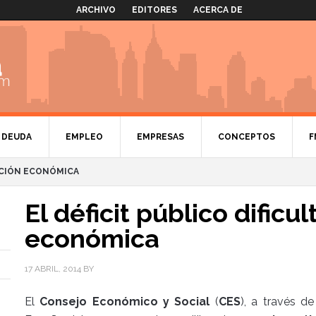
ARCHIVO
EDITORES
ACERCA DE
DEUDA
EMPLEO
EMPRESAS
CONCEPTOS
F
RACIÓN ECONÓMICA
El déficit público dificu
económica
17 ABRIL, 2014
BY
El
Consejo Económico y Social
(
CES
), a través de