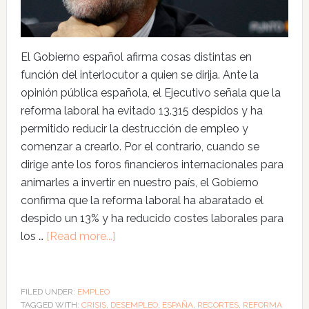
El Gobierno español afirma cosas distintas en
función del interlocutor a quien se dirija. Ante la
opinión pública española, el Ejecutivo señala que la
reforma laboral ha evitado 13.315 despidos y ha
permitido reducir la destrucción de empleo y
comenzar a crearlo. Por el contrario, cuando se
dirige ante los foros financieros internacionales para
animarles a invertir en nuestro país, el Gobierno
confirma que la reforma laboral ha abaratado el
despido un 13% y ha reducido costes laborales para
los …
[Read more...]
FILED UNDER:
EMPLEO
TAGGED WITH:
CRISIS
,
DESEMPLEO
,
ESPAÑA
,
RECORTES
,
REFORMA