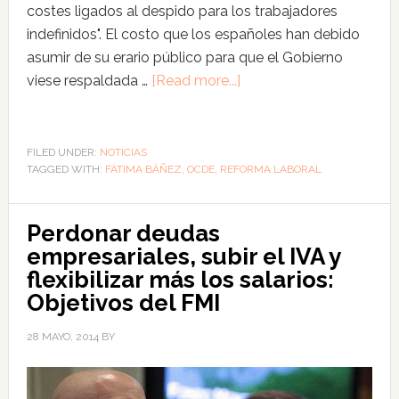
costes ligados al despido para los trabajadores
indefinidos". El costo que los españoles han debido
asumir de su erario público para que el Gobierno
viese respaldada …
[Read more...]
FILED UNDER:
NOTICIAS
TAGGED WITH:
FÁTIMA BÁÑEZ
,
OCDE
,
REFORMA LABORAL
Perdonar deudas
empresariales, subir el IVA y
flexibilizar más los salarios:
Objetivos del FMI
28 MAYO, 2014
BY