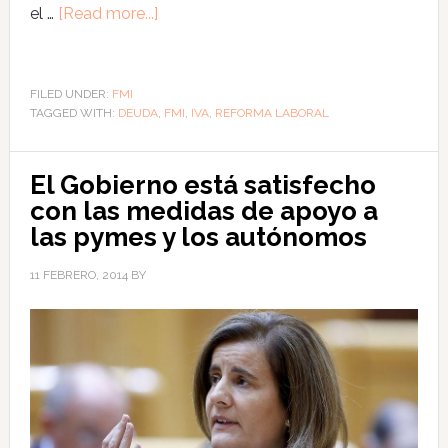
el …
[Read more...]
FILED UNDER:
FMI
TAGGED WITH:
DEUDA
,
FMI
,
IVA
,
REFORMA LABORAL
El Gobierno está satisfecho
con las medidas de apoyo a
las pymes y los autónomos
11 FEBRERO, 2014
BY