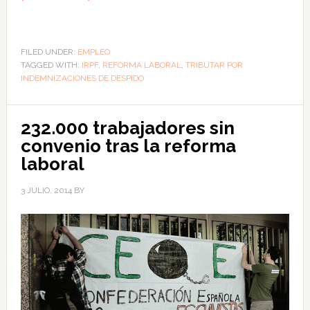
FILED UNDER:
EMPLEO
TAGGED WITH:
IRPF
,
REFORMA LABORAL
,
TRIBUTAR POR
INDEMNIZACIONES DE DESPIDO
232.000 trabajadores sin
convenio tras la reforma
laboral
3 JULIO, 2014
BY