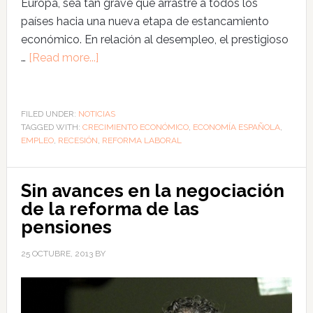
Europa, sea tan grave que arrastre a todos los
países hacia una nueva etapa de estancamiento
económico. En relación al desempleo, el prestigioso
…
[Read more...]
FILED UNDER:
NOTICIAS
TAGGED WITH:
CRECIMIENTO ECONÓMICO
,
ECONOMÍA ESPAÑOLA
,
EMPLEO
,
RECESIÓN
,
REFORMA LABORAL
Sin avances en la negociación
de la reforma de las
pensiones
25 OCTUBRE, 2013
BY