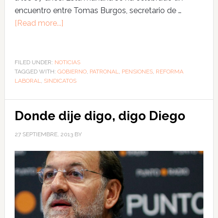
encuentro entre Tomas Burgos, secretario de …
[Read more...]
FILED UNDER:
NOTICIAS
TAGGED WITH:
GOBIERNO
,
PATRONAL
,
PENSIONES
,
REFORMA
LABORAL
,
SINDICATOS
Donde dije digo, digo Diego
27 SEPTIEMBRE, 2013
BY